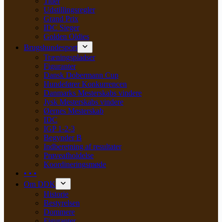
Titler
Udstillingsregler
Grand Prix
IDC Sieger
Golden Oldies
Brugshundesport
Træningspladser
Figuranter
Dansk Dobermann Cup
Hundefører Konkurrencen
Danmarks Mesterskabs vindere
Jysk Mesterskabs vindere
Øernes Mesterskab
IDC
IGP 1-2-3
Begynder B
Indberetning af resultater
Prøveafholdelse
Koordineringsmøde
• • •
Om DDK
Historie
Bestyrelsen
Dommere
Figuranter