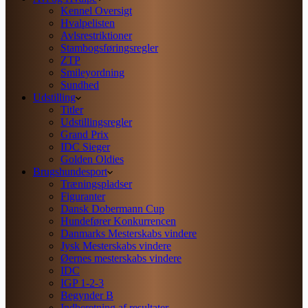
Kennel Oversigt
Hvalpelisten
Avlsrestriktioner
Stambogsføringsregler
ZTP
Smileyordning
Sundhed
Udstilling
Titler
Udstillingsregler
Grand Prix
IDC Sieger
Golden Oldies
Brugshundesport
Træningspladser
Figuranter
Dansk Dobermann Cup
Hundefører Konkurrencen
Danmarks Mesterskabs vindere
Jysk Mesterskabs vindere
Øernes mesterskabs vindere
IDC
IGP 1-2-3
Begynder B
Indberetning af resultater