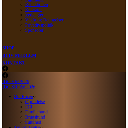
Redaktionen
Referater
Vedtægter
Vilkår og Betingelser
Privatlivspolitik
Sponsorer
SHOP
BLIV MEDLEM
KONTAKT
IDC VM 2026
IDC SHOW 2026
Om Racen
Oprindelse
FCI
Familiehund
Brugshund
Sundhed
Avl og Hvalpe