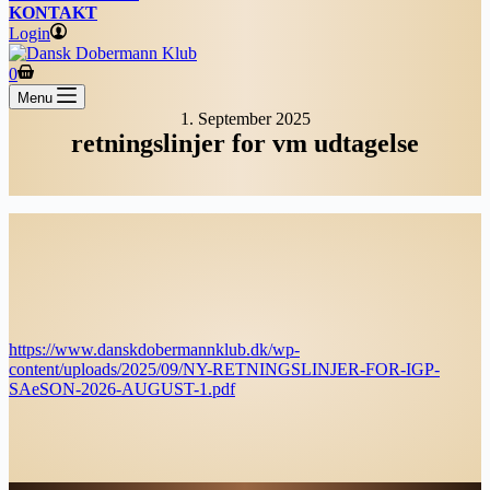
KONTAKT
Login
Shopping
0
cart
Menu
1. September 2025
retningslinjer for vm udtagelse
https://www.danskdobermannklub.dk/wp-
content/uploads/2025/09/NY-RETNINGSLINJER-FOR-IGP-
SAeSON-2026-AUGUST-1.pdf