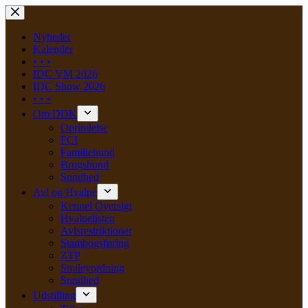
Skip
to
content
Nyheder
Kalender
• • •
IDC VM 2026
IDC Show 2026
• • •
Om DDK
Oprindelse
FCI
Familiehund
Brugshund
Sundhed
Avl og Hvalpe
Kennel Oversigt
Hvalpelisten
Avlsrestriktioner
Stambogsføring
ZTP
Smileyordning
Sundhed
Udstilling