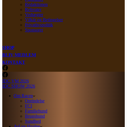
Redaktionen
Referater
Vedtægter
Vilkår og Betingelser
Privatlivspolitik
Sponsorer
SHOP
BLIV MEDLEM
KONTAKT
IDC VM 2026
IDC SHOW 2026
Om Racen
Oprindelse
FCI
Familiehund
Brugshund
Sundhed
Avl og Hvalpe