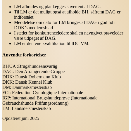
LM afholdes og planlægges suverænt af DAG.
Til LM er det muligt også at afholde BH, såfremt DAG er
indforstået.
Meddelelse om dato for LM bringes af DAG i god tid i
DDK’s medlemsblad.
I stedet for konkurrenceledere skal en navngivet prøveleder
være udpeget af DAG.
LM er den ene kvalifikation til IDC VM.
Anvendte forkortelser
BHUA :Brugshundeansvarlig
DAG: Den Arrangerende Gruppe
DDK: Dansk Dobermann Klub
DKK: Dansk Kennel Klub
DM: Danmarksmesterskab
FCI: Federation Cynologique Internationale
IGP: International Brugshundeprøve (Internationale
Gebrauchshunde Prüfungsordnung)
LM: Landsdelsmesterskab
Opdateret juni 2025