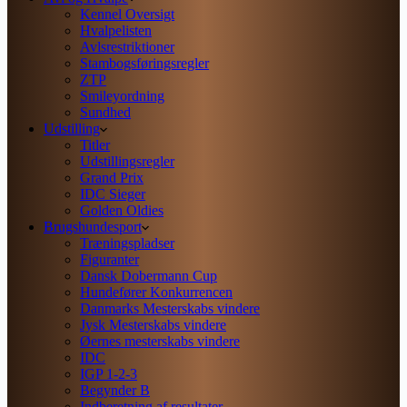
Kennel Oversigt
Hvalpelisten
Avlsrestriktioner
Stambogsføringsregler
ZTP
Smileyordning
Sundhed
Udstilling
Titler
Udstillingsregler
Grand Prix
IDC Sieger
Golden Oldies
Brugshundesport
Træningspladser
Figuranter
Dansk Dobermann Cup
Hundefører Konkurrencen
Danmarks Mesterskabs vindere
Jysk Mesterskabs vindere
Øernes mesterskabs vindere
IDC
IGP 1-2-3
Begynder B
Indberetning af resultater