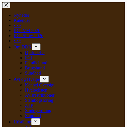
Skip
to
content
Nyheder
Kalender
• • •
IDC VM 2026
IDC Show 2026
• • •
Om DDK
Oprindelse
FCI
Familiehund
Brugshund
Sundhed
Avl og Hvalpe
Kennel Oversigt
Hvalpelisten
Avlsrestriktioner
Stambogsføring
ZTP
Smileyordning
Sundhed
Udstilling