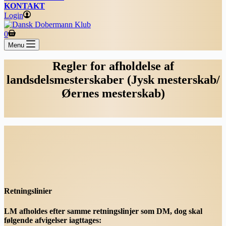
KONTAKT
Login
Shopping
0
cart
Menu
Regler for afholdelse af
landsdelsmesterskaber (Jysk mesterskab/
Øernes mesterskab)
Retningslinier
LM afholdes efter samme retningslinjer som DM, dog skal
følgende afvigelser iagttages: