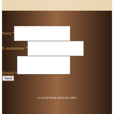
Navn
*
E-mailadresse
*
Besked
*
Send
VI ACCEPTERER BETALING MED: