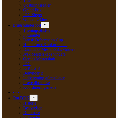
Titler
Udstillingsregler
Grand Prix
IDC Sieger
Golden Oldies
Brugshundesport
Træningspladser
Figuranter
Dansk Dobermann Cup
Hundefører Konkurrencen
Danmarks Mesterskabs vindere
Jysk Mesterskabs vindere
Øernes Mesterskab
IDC
IGP 1-2-3
Begynder B
Indberetning af resultater
Prøveafholdelse
Koordineringsmøde
• • •
Om DDK
Historie
Bestyrelsen
Dommere
Figuranter