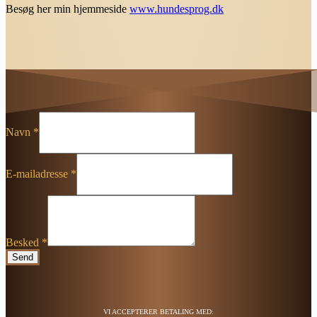
Besøg her min hjemmeside
www.hundesprog.dk
Navn
*
E-mailadresse
*
Besked
*
Send
VI ACCEPTERER BETALING MED: