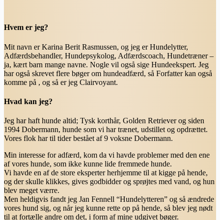
Hvem er jeg?
Mit navn er Karina Berit Rasmussen, og jeg er Hundelytter,
Adfærdsbehandler, Hundepsykolog, Adfærdscoach, Hundetræner –
ja, kært barn mange navne. Nogle vil også sige Hundeekspert. Jeg
har også skrevet flere bøger om hundeadfærd, så Forfatter kan også
komme på , og så er jeg Clairvoyant.
Hvad kan jeg?
Jeg har haft hunde altid; Tysk korthår, Golden Retriever og siden
1994 Dobermann, hunde som vi har trænet, udstillet og opdrættet.
Vores flok har til tider bestået af 9 voksne Dobermann.
Min interesse for adfærd, kom da vi havde problemer med den ene
af vores hunde, som ikke kunne lide fremmede hunde.
Vi havde en af de store eksperter herhjemme til at kigge på hende,
og der skulle klikkes, gives godbidder og sprøjtes med vand, og hun
blev meget værre.
Men heldigvis fandt jeg Jan Fennell “Hundelytteren” og så ændrede
vores hund sig, og når jeg kunne rette op på hende, så blev jeg nødt
til at fortælle andre om det, i form af mine udgivet bøger.