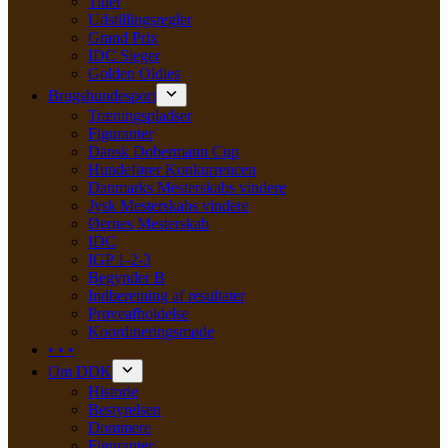
Titler
Udstillingsregler
Grand Prix
IDC Sieger
Golden Oldies
Brugshundesport
Træningspladser
Figuranter
Dansk Dobermann Cup
Hundefører Konkurrencen
Danmarks Mesterskabs vindere
Jysk Mesterskabs vindere
Øernes Mesterskab
IDC
IGP 1-2-3
Begynder B
Indberetning af resultater
Prøveafholdelse
Koordineringsmøde
• • •
Om DDK
Historie
Bestyrelsen
Dommere
Figuranter