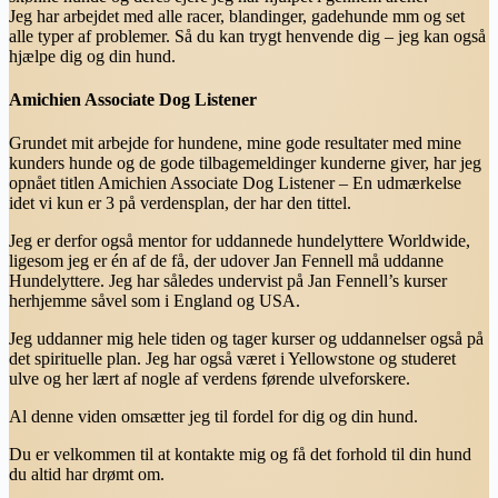
Jeg har arbejdet med alle racer, blandinger, gadehunde mm og set
alle typer af problemer. Så du kan trygt henvende dig – jeg kan også
hjælpe dig og din hund.
Amichien Associate Dog Listener
Grundet mit arbejde for hundene, mine gode resultater med mine
kunders hunde og de gode tilbagemeldinger kunderne giver, har jeg
opnået titlen Amichien Associate Dog Listener – En udmærkelse
idet vi kun er 3 på verdensplan, der har den tittel.
Jeg er derfor også mentor for uddannede hundelyttere Worldwide,
ligesom jeg er én af de få, der udover Jan Fennell må uddanne
Hundelyttere. Jeg har således undervist på Jan Fennell’s kurser
herhjemme såvel som i England og USA.
Jeg uddanner mig hele tiden og tager kurser og uddannelser også på
det spirituelle plan. Jeg har også været i Yellowstone og studeret
ulve og her lært af nogle af verdens førende ulveforskere.
Al denne viden omsætter jeg til fordel for dig og din hund.
Du er velkommen til at kontakte mig og få det forhold til din hund
du altid har drømt om.