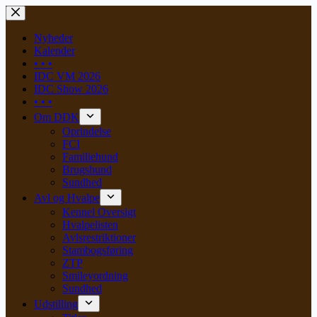
Skip
to
content
Nyheder
Kalender
• • •
IDC VM 2026
IDC Show 2026
• • •
Om DDK
Oprindelse
FCI
Familiehund
Brugshund
Sundhed
Avl og Hvalpe
Kennel Oversigt
Hvalpelisten
Avlsrestriktioner
Stambogsføring
ZTP
Smileyordning
Sundhed
Udstilling