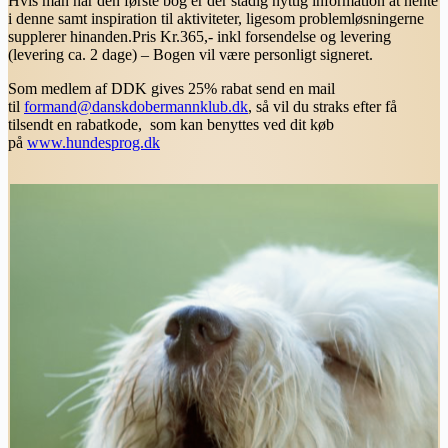
Hvis man har den første bog er der stadig nyttig information at hente
i denne samt inspiration til aktiviteter, ligesom problemløsningerne
supplerer hinanden.Pris Kr.365,- inkl forsendelse og levering
(levering ca. 2 dage) – Bogen vil være personligt signeret.
Som medlem af DDK gives 25% rabat send en mail
til
formand@danskdobermannklub.dk
, så vil du straks efter få
tilsendt en rabatkode, som kan benyttes ved dit køb
på
www.hundesprog.dk