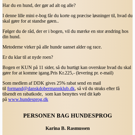
Har du en hund, der gør ad alt og alle?
I denne lille mini e-bog får du korte og præcise løsninger til, hvad du
skal gøre for at standse gøen..
Følger du de råd, der er i bogen, vil du mærke en stor ændring hos
din hund.
Metoderne virker på alle hunde uanset alder og race.
Er du klar til at nyde roen?
Bogen er KUN på 11 sider, så du hurtigt kan overskue hvad du skal
gøre for at komme igang.Pris Kr.225,- (levering pr. e-mail)
Som medlem af DDK gives 25% rabat send en mail
til
formand@danskdobermannklub.dk
, så vil du straks efter få
tilsendt en rabatkode, som kan benyttes ved dit køb
på
www.hundesprog.dk
PERSONEN BAG HUNDESPROG
Karina B. Rasmussen