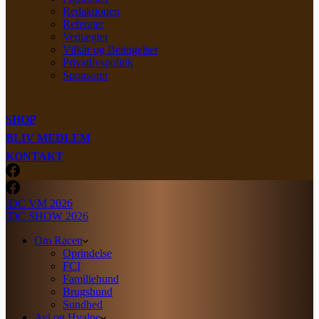
Redaktionen
Referater
Vedtægter
Vilkår og Betingelser
Privatlivspolitik
Sponsorer
SHOP
BLIV MEDLEM
KONTAKT
IDC VM 2026
IDC SHOW 2026
Om Racen
Oprindelse
FCI
Familiehund
Brugshund
Sundhed
Avl og Hvalpe