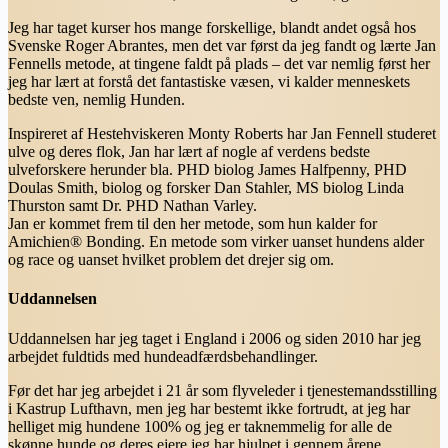
Jeg har taget kurser hos mange forskellige, blandt andet også hos
Svenske Roger Abrantes, men det var først da jeg fandt og lærte Jan
Fennells metode, at tingene faldt på plads – det var nemlig først her
jeg har lært at forstå det fantastiske væsen, vi kalder menneskets
bedste ven, nemlig Hunden.
Inspireret af Hestehviskeren Monty Roberts har Jan Fennell studeret
ulve og deres flok, Jan har lært af nogle af verdens bedste
ulveforskere herunder bla. PHD biolog James Halfpenny, PHD
Doulas Smith, biolog og forsker Dan Stahler, MS biolog Linda
Thurston samt Dr. PHD Nathan Varley.
Jan er kommet frem til den her metode, som hun kalder for
Amichien® Bonding. En metode som virker uanset hundens alder
og race og uanset hvilket problem det drejer sig om.
Uddannelsen
Uddannelsen har jeg taget i England i 2006 og siden 2010 har jeg
arbejdet fuldtids med hundeadfærdsbehandlinger.
Før det har jeg arbejdet i 21 år som flyveleder i tjenestemandsstilling
i Kastrup Lufthavn, men jeg har bestemt ikke fortrudt, at jeg har
helliget mig hundene 100% og jeg er taknemmelig for alle de
skønne hunde og deres ejere jeg har hjulpet i gennem årene.