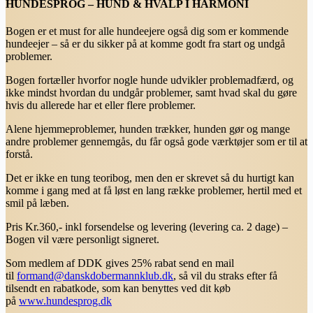
HUNDESPROG – HUND & HVALP I HARMONI
Bogen er et must for alle hundeejere også dig som er kommende
hundeejer – så er du sikker på at komme godt fra start og undgå
problemer.
Bogen fortæller hvorfor nogle hunde udvikler problemadfærd, og
ikke mindst hvordan du undgår problemer, samt hvad skal du gøre
hvis du allerede har et eller flere problemer.
Alene hjemmeproblemer, hunden trækker, hunden gør og mange
andre problemer gennemgås, du får også gode værktøjer som er til at
forstå.
Det er ikke en tung teoribog, men den er skrevet så du hurtigt kan
komme i gang med at få løst en lang række problemer, hertil med et
smil på læben.
Pris Kr.360,- inkl forsendelse og levering (levering ca. 2 dage) –
Bogen vil være personligt signeret.
Som medlem af DDK gives 25% rabat send en mail
til
formand@danskdobermannklub.dk
, så vil du straks efter få
tilsendt en rabatkode, som kan benyttes ved dit køb
på
www.hundesprog.dk