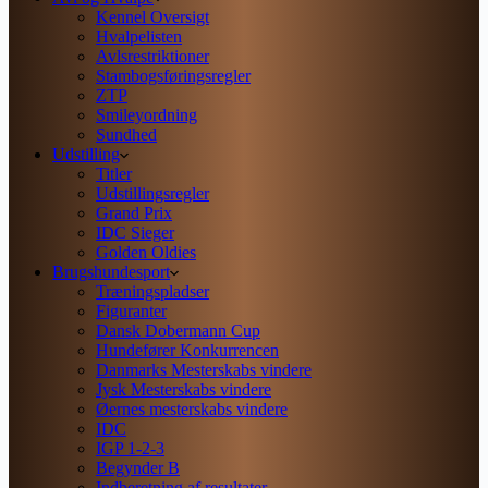
Kennel Oversigt
Hvalpelisten
Avlsrestriktioner
Stambogsføringsregler
ZTP
Smileyordning
Sundhed
Udstilling
Titler
Udstillingsregler
Grand Prix
IDC Sieger
Golden Oldies
Brugshundesport
Træningspladser
Figuranter
Dansk Dobermann Cup
Hundefører Konkurrencen
Danmarks Mesterskabs vindere
Jysk Mesterskabs vindere
Øernes mesterskabs vindere
IDC
IGP 1-2-3
Begynder B
Indberetning af resultater