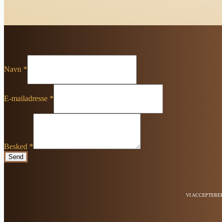
Navn
*
E-mailadresse
*
Besked
*
Send
VI ACCEPTERE