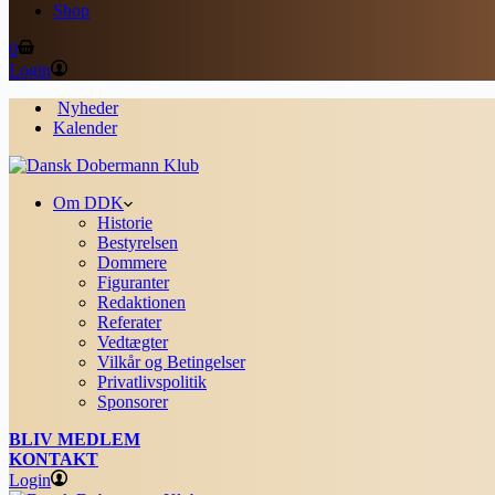
Shop
Shopping
0
cart
Login
Nyheder
Kalender
Om DDK
Historie
Bestyrelsen
Dommere
Figuranter
Redaktionen
Referater
Vedtægter
Vilkår og Betingelser
Privatlivspolitik
Sponsorer
BLIV MEDLEM
KONTAKT
Login