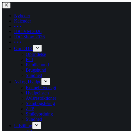
Skip
to
content
Nyheder
Kalender
• • •
IDC VM 2026
IDC Show 2026
• • •
Om DDK
Oprindelse
FCI
Familiehund
Brugshund
Sundhed
Avl og Hvalpe
Kennel Oversigt
Hvalpelisten
Avlsrestriktioner
Stambogsføring
ZTP
Smileyordning
Sundhed
Udstilling