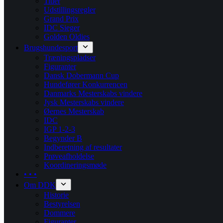
Titler
Udstillingsregler
Grand Prix
IDC Sieger
Golden Oldies
Brugshundesport
Træningspladser
Figuranter
Dansk Dobermann Cup
Hundefører Konkurrencen
Danmarks Mesterskabs vindere
Jysk Mesterskabs vindere
Øernes Mesterskab
IDC
IGP 1-2-3
Begynder B
Indberetning af resultater
Prøveafholdelse
Koordineringsmøde
• • •
Om DDK
Historie
Bestyrelsen
Dommere
Figuranter