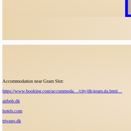
Accommodation near Gram Slot:
https://www.booking.com/accommoda…/city/dk/gram.da.html…
airbnb.dk
hotels.com
trivago.dk