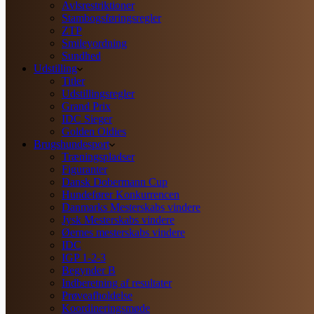
Avlsrestriktioner
Stambogsføringsregler
ZTP
Smileyordning
Sundhed
Udstilling
Titler
Udstillingsregler
Grand Prix
IDC Sieger
Golden Oldies
Brugshundesport
Træningspladser
Figuranter
Dansk Dobermann Cup
Hundefører Konkurrencen
Danmarks Mesterskabs vindere
Jysk Mesterskabs vindere
Øernes mesterskabs vindere
IDC
IGP 1-2-3
Begynder B
Indberetning af resultater
Prøveafholdelse
Koordineringsmøde