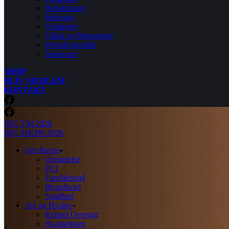
Redaktionen
Referater
Vedtægter
Vilkår og Betingelser
Privatlivspolitik
Sponsorer
SHOP
BLIV MEDLEM
KONTAKT
IDC VM 2026
IDC SHOW 2026
Om Racen
Oprindelse
FCI
Familiehund
Brugshund
Sundhed
Avl og Hvalpe
Kennel Oversigt
Hvalpelisten