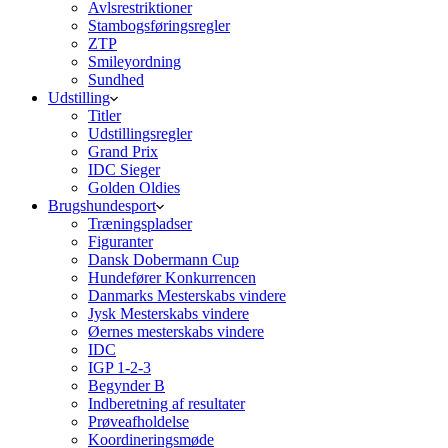
Avlsrestriktioner
Stambogsføringsregler
ZTP
Smileyordning
Sundhed
Udstilling
Titler
Udstillingsregler
Grand Prix
IDC Sieger
Golden Oldies
Brugshundesport
Træningspladser
Figuranter
Dansk Dobermann Cup
Hundefører Konkurrencen
Danmarks Mesterskabs vindere
Jysk Mesterskabs vindere
Øernes mesterskabs vindere
IDC
IGP 1-2-3
Begynder B
Indberetning af resultater
Prøveafholdelse
Koordineringsmøde