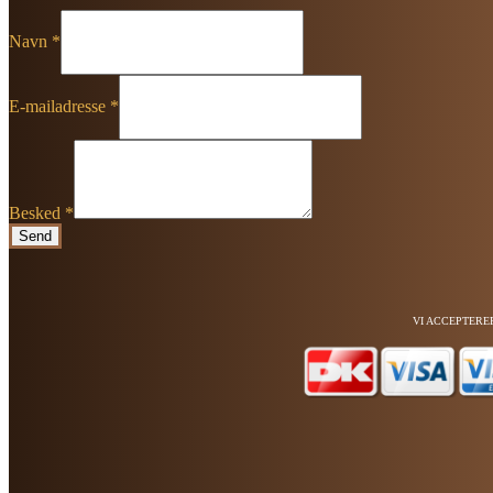
Navn
*
E-mailadresse
*
Besked
*
Send
VI ACCEPTERE