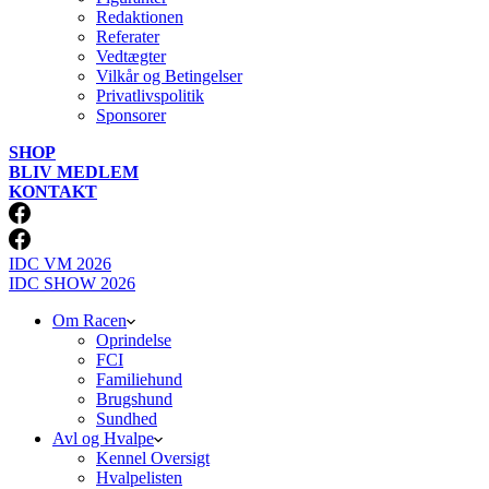
Redaktionen
Referater
Vedtægter
Vilkår og Betingelser
Privatlivspolitik
Sponsorer
SHOP
BLIV MEDLEM
KONTAKT
IDC VM 2026
IDC SHOW 2026
Om Racen
Oprindelse
FCI
Familiehund
Brugshund
Sundhed
Avl og Hvalpe
Kennel Oversigt
Hvalpelisten