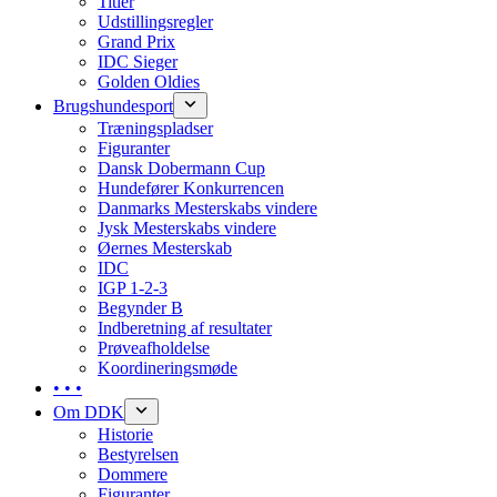
Titler
Udstillingsregler
Grand Prix
IDC Sieger
Golden Oldies
Brugshundesport
Træningspladser
Figuranter
Dansk Dobermann Cup
Hundefører Konkurrencen
Danmarks Mesterskabs vindere
Jysk Mesterskabs vindere
Øernes Mesterskab
IDC
IGP 1-2-3
Begynder B
Indberetning af resultater
Prøveafholdelse
Koordineringsmøde
• • •
Om DDK
Historie
Bestyrelsen
Dommere
Figuranter