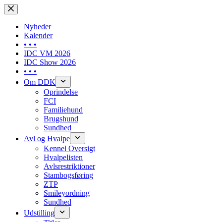
Skip
to
content
Nyheder
Kalender
• • •
IDC VM 2026
IDC Show 2026
• • •
Om DDK
Oprindelse
FCI
Familiehund
Brugshund
Sundhed
Avl og Hvalpe
Kennel Oversigt
Hvalpelisten
Avlsrestriktioner
Stambogsføring
ZTP
Smileyordning
Sundhed
Udstilling