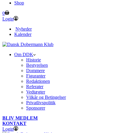
Shop
Shopping
0
cart
Login
Nyheder
Kalender
Om DDK
Historie
Bestyrelsen
Dommere
Figuranter
Redaktionen
Referater
Vedtægter
Vilkår og Betingelser
Privatlivspolitik
Sponsorer
BLIV MEDLEM
KONTAKT
Login