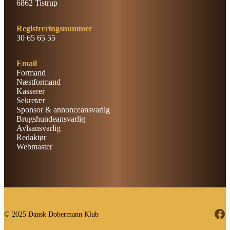
6862 Tistrup
Registreringsnummer
30 65 65 55
Email
Formand
Næstformand
Kasserer
Sekretær
Sponsor & annonceansvarlig
Brugshundeansvarlig
Avlsansvarlig
Redaktør
Webmaster
Fa
© 2025 Dansk Dobermann Klub