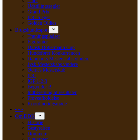
Titler
Udstillingsregler
Grand Prix
IDC Sieger
Golden Oldies
Brugshundesport
Træningspladser
Figuranter
Dansk Dobermann Cup
Hundefører Konkurrencen
Danmarks Mesterskabs vindere
Jysk Mesterskabs vindere
Øernes Mesterskab
IDC
IGP 1-2-3
Begynder B
Indberetning af resultater
Prøveafholdelse
Koordineringsmøde
• • •
Om DDK
Historie
Bestyrelsen
Dommere
Figuranter