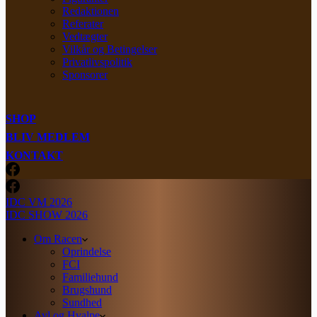
Redaktionen
Referater
Vedtægter
Vilkår og Betingelser
Privatlivspolitik
Sponsorer
SHOP
BLIV MEDLEM
KONTAKT
IDC VM 2026
IDC SHOW 2026
Om Racen
Oprindelse
FCI
Familiehund
Brugshund
Sundhed
Avl og Hvalpe