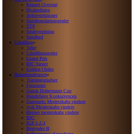
Kennel Oversigt
Hvalpelisten
Avlsrestriktioner
Stambogsføringsregler
ZTP
Smileyordning
Sundhed
Udstilling
Titler
Udstillingsregler
Grand Prix
IDC Sieger
Golden Oldies
Brugshundesport
Træningspladser
Figuranter
Dansk Dobermann Cup
Hundefører Konkurrencen
Danmarks Mesterskabs vindere
Jysk Mesterskabs vindere
Øernes mesterskabs vindere
IDC
IGP 1-2-3
Begynder B
Indberetning af resultater