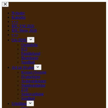
Skip
to
content
Nyheder
Kalender
• • •
IDC VM 2026
IDC Show 2026
• • •
Om DDK
Oprindelse
FCI
Familiehund
Brugshund
Sundhed
Avl og Hvalpe
Kennel Oversigt
Hvalpelisten
Avlsrestriktioner
Stambogsføring
ZTP
Smileyordning
Sundhed
Udstilling