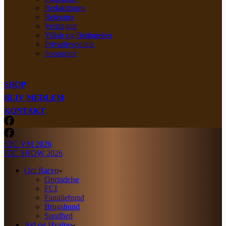
Redaktionen
Referater
Vedtægter
Vilkår og Betingelser
Privatlivspolitik
Sponsorer
SHOP
BLIV MEDLEM
KONTAKT
IDC VM 2026
IDC SHOW 2026
Om Racen
Oprindelse
FCI
Familiehund
Brugshund
Sundhed
Avl og Hvalpe