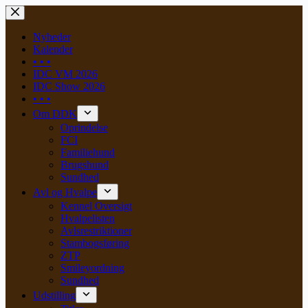
Skip
to
content
Nyheder
Kalender
• • •
IDC VM 2026
IDC Show 2026
• • •
Om DDK
Oprindelse
FCI
Familiehund
Brugshund
Sundhed
Avl og Hvalpe
Kennel Oversigt
Hvalpelisten
Avlsrestriktioner
Stambogsføring
ZTP
Smileyordning
Sundhed
Udstilling