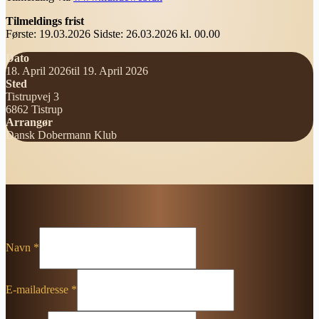
Tilmeldings frist
Første: 19.03.2026 Sidste: 26.03.2026 kl. 00.00
Dato
18. April 2026
til 19. April 2026
Sted
Tistrupvej 3
6862 Tistrup
Arrangør
Dansk Dobermann Klub
Navn
*
E-mailadresse
*