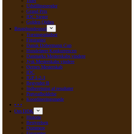
Titler
Udstillingsregler
Grand Prix
IDC Sieger
Golden Oldies
Brugshundesport
Træningspladser
Figuranter
Dansk Dobermann Cup
Hundefører Konkurrencen
Danmarks Mesterskabs vindere
Jysk Mesterskabs vindere
Øernes Mesterskab
IDC
IGP 1-2-3
Begynder B
Indberetning af resultater
Prøveafholdelse
Koordineringsmøde
• • •
Om DDK
Historie
Bestyrelsen
Dommere
Figuranter