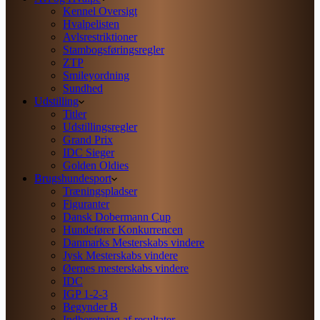
Kennel Oversigt
Hvalpelisten
Avlsrestriktioner
Stambogsføringsregler
ZTP
Smileyordning
Sundhed
Udstilling
Titler
Udstillingsregler
Grand Prix
IDC Sieger
Golden Oldies
Brugshundesport
Træningspladser
Figuranter
Dansk Dobermann Cup
Hundefører Konkurrencen
Danmarks Mesterskabs vindere
Jysk Mesterskabs vindere
Øernes mesterskabs vindere
IDC
IGP 1-2-3
Begynder B
Indberetning af resultater