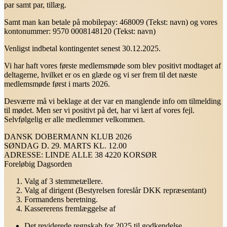
par samt par, tillæg.
Samt man kan betale på mobilepay: 468009 (Tekst: navn) og vores
kontonummer: 9570 0008148120 (Tekst: navn)
Venligst indbetal kontingentet senest 30.12.2025.
Vi har haft vores første medlemsmøde som blev positivt modtaget af
deltagerne, hvilket er os en glæde og vi ser frem til det næste
medlemsmøde først i marts 2026.
Desværre må vi beklage at der var en manglende info om tilmelding
til mødet. Men ser vi positivt på det, har vi lært af vores fejl.
Selvfølgelig er alle medlemmer velkommen.
DANSK DOBERMANN KLUB 2026
SØNDAG D. 29. MARTS KL. 12.00
ADRESSE: LINDE ALLE 38 4220 KORSØR
Foreløbig Dagsorden
Valg af 3 stemmetællere.
Valg af dirigent (Bestyrelsen foreslår DKK repræsentant)
Formandens beretning.
Kassererens fremlæggelse af
Det reviderede regnskab for 2025 til godkendelse.