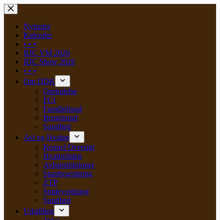
Skip
to
content
Nyheder
Kalender
• • •
IDC VM 2026
IDC Show 2026
• • •
Om DDK
Oprindelse
FCI
Familiehund
Brugshund
Sundhed
Avl og Hvalpe
Kennel Oversigt
Hvalpelisten
Avlsrestriktioner
Stambogsføring
ZTP
Smileyordning
Sundhed
Udstilling