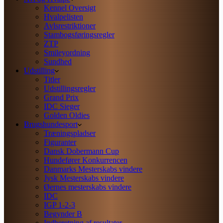
Kennel Oversigt
Hvalpelisten
Avlsrestriktioner
Stambogsføringsregler
ZTP
Smileyordning
Sundhed
Udstilling
Titler
Udstillingsregler
Grand Prix
IDC Sieger
Golden Oldies
Brugshundesport
Træningspladser
Figuranter
Dansk Dobermann Cup
Hundefører Konkurrencen
Danmarks Mesterskabs vindere
Jysk Mesterskabs vindere
Øernes mesterskabs vindere
IDC
IGP 1-2-3
Begynder B
Indberetning af resultater