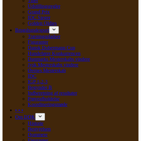
Titler
Udstillingsregler
Grand Prix
IDC Sieger
Golden Oldies
Brugshundesport
Træningspladser
Figuranter
Dansk Dobermann Cup
Hundefører Konkurrencen
Danmarks Mesterskabs vindere
Jysk Mesterskabs vindere
Øernes Mesterskab
IDC
IGP 1-2-3
Begynder B
Indberetning af resultater
Prøveafholdelse
Koordineringsmøde
• • •
Om DDK
Historie
Bestyrelsen
Dommere
Figuranter