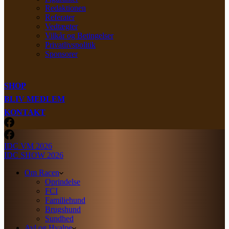
Redaktionen
Referater
Vedtægter
Vilkår og Betingelser
Privatlivspolitik
Sponsorer
SHOP
BLIV MEDLEM
KONTAKT
IDC VM 2026
IDC SHOW 2026
Om Racen
Oprindelse
FCI
Familiehund
Brugshund
Sundhed
Avl og Hvalpe